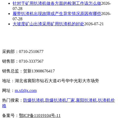
针对于矿用扒渣机做各方面的检测工作该怎么做
2026-
07-28
履带扒渣机出现故障或产生异常情况原因有哪些
2026-
07-28
大坡度矿山出渣采用矿用扒渣机的好处
2026-07-21
采购部：0710-2510677
销售部：0710-3337567
销售总监：贺新13908676417
地址：湖北省襄阳市钻石大道45号华中光彩大市场旁
网址：
m.xfzljx.com
热门搜索：
防爆扒渣机
,
防爆扒渣机厂家
,
襄阳扒渣机
,
扒渣机价
格
备案号：
鄂ICP备11019104号-11