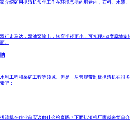
家介绍矿用扒渣机常年工作在环境恶劣的垌巷内，石料、水渍、
双行走马达，双油泵输出，转弯半径更小，可实现360度原地
面。
响
水利工程和采矿工程等领域。但是，尽管履带刮板扒渣机在很多
素吧：
扒渣机在作业前应该做什么检查吗？下面扒渣机厂家就来简单介