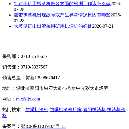
针对于矿用扒渣机做各方面的检测工作该怎么做
2026-
07-28
履带扒渣机出现故障或产生异常情况原因有哪些
2026-
07-28
大坡度矿山出渣采用矿用扒渣机的好处
2026-07-21
采购部：0710-2510677
销售部：0710-3337567
销售总监：贺新13908676417
地址：湖北省襄阳市钻石大道45号华中光彩大市场旁
网址：
m.xfzljx.com
热门搜索：
防爆扒渣机
,
防爆扒渣机厂家
,
襄阳扒渣机
,
扒渣机价
格
备案号：
鄂ICP备11019104号-11