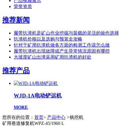
产品视频展示
荣誉资质
推荐新闻
履带扒渣机是矿山作业挖掘与装载的灵活的操作选择
扒渣机价格以及选购与预算全攻略
针对于矿用扒渣机做各方面的检测工作该怎么做
履带扒渣机出现故障或产生异常情况原因有哪些
大坡度矿山出渣采用矿用扒渣机的好处
推荐产品
WJD-1A电动铲运机
MORE
您所在的位置：
首页
>
产品中心
>
铣挖机
矿用巷道修复机WPZ-45/1960 L