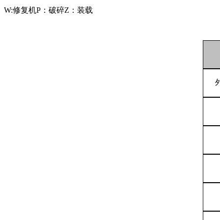
W:
修复机
P
：破碎
Z
：装载