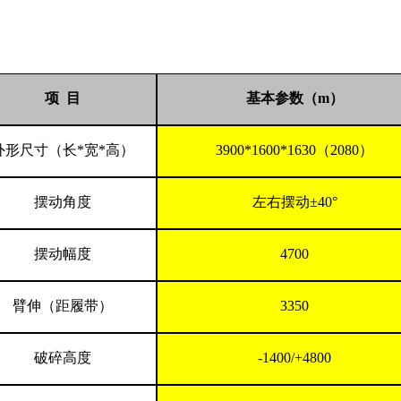
项
目
基本参数（
m）
外形尺寸（长
*宽*高）
3900*1600*1630（2080）
摆动角度
左右摆动
±40°
摆动幅度
4700
臂伸（距履带）
3350
破碎高度
-1400/+4800