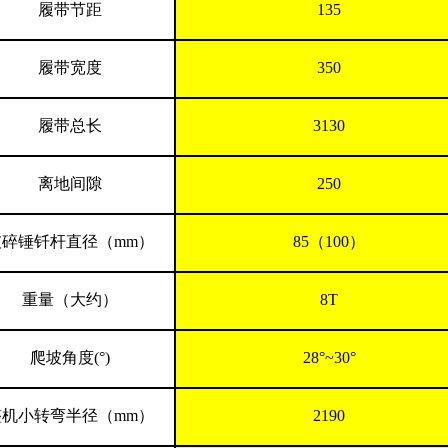
履带节距
135
履带宽度
350
履带总长
3130
离地间隙
250
破碎锤钎杆直径（
mm）
85（100）
重量（大约）
8T
爬坡角度
(°)
28°~30°
整机小转弯半径（
mm）
2190