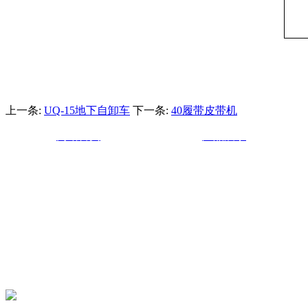
上一条:
UQ-15地下自卸车
下一条:
40履带皮带机
网站首页
产品展示
采购部：0710-2510677
销售部：0710-3337567
销售总监：贺新13908676417
地址：湖北省襄阳市钻石大道45号华中光彩大市场旁