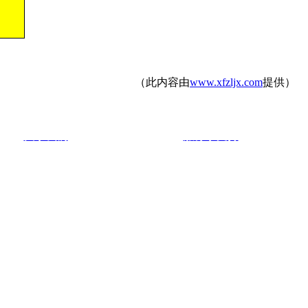
（此内容由
www.xfzljx.com
提供）
关于我们
服务于支持