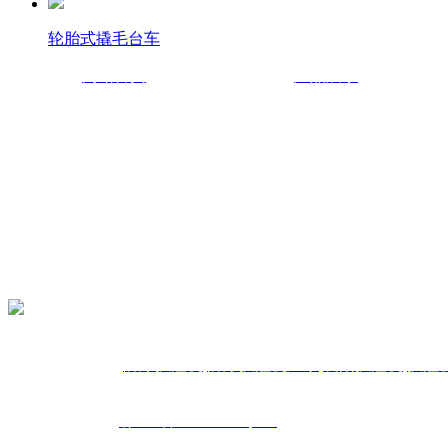
轮胎式撬毛台车
网站首页
产品展示
采购部：0710-2510677
销售部：0710-3337567
销售总监：贺新13908676417
地址：湖北省襄阳市钻石大道45号华中光彩大市场旁
热门搜索:
防爆扒渣机
,
防爆扒渣机厂家
,
襄阳扒渣机
,
扒渣
备案号：
鄂ICP备11019104号-11