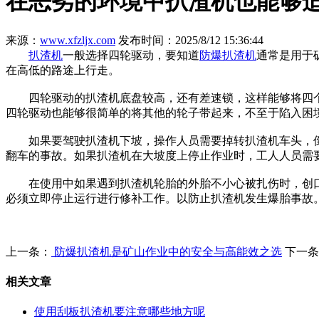
在恶劣的环境中扒渣机也能够
来源：
www.xfzljx.com
发布时间：2025/8/12 15:36:44
扒渣机
一般选择四轮驱动，要知道
防爆扒渣机
通常是用于
在高低的路途上行走。
四轮驱动的扒渣机底盘较高，还有差速锁，这样能够将四个
四轮驱动也能够很简单的将其他的轮子带起来，不至于陷入困
如果要驾驶扒渣机下坡，操作人员需要掉转扒渣机车头，倒
翻车的事故。如果扒渣机在大坡度上停止作业时，工人人员需
在使用中如果遇到扒渣机轮胎的外胎不小心被扎伤时，创口
必须立即停止运行进行修补工作。以防止扒渣机发生爆胎事故
上一条：
防爆扒渣机是矿山作业中的安全与高能效之选
下一条
相关文章
使用刮板扒渣机要注意哪些地方呢