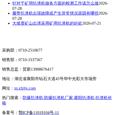
针对于矿用扒渣机做各方面的检测工作该怎么做
2026-
07-28
履带扒渣机出现故障或产生异常情况原因有哪些
2026-
07-28
大坡度矿山出渣采用矿用扒渣机的好处
2026-07-21
采购部：0710-2510677
销售部：0710-3337567
销售总监：贺新13908676417
地址：湖北省襄阳市钻石大道45号华中光彩大市场旁
网址：
m.xfzljx.com
热门搜索：
防爆扒渣机
,
防爆扒渣机厂家
,
襄阳扒渣机
,
扒渣机价
格
备案号：
鄂ICP备11019104号-11