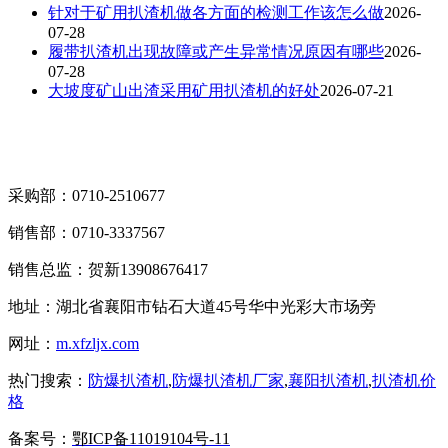
针对于矿用扒渣机做各方面的检测工作该怎么做
2026-
07-28
履带扒渣机出现故障或产生异常情况原因有哪些
2026-
07-28
大坡度矿山出渣采用矿用扒渣机的好处
2026-07-21
采购部：0710-2510677
销售部：0710-3337567
销售总监：贺新13908676417
地址：湖北省襄阳市钻石大道45号华中光彩大市场旁
网址：
m.xfzljx.com
热门搜索：
防爆扒渣机
,
防爆扒渣机厂家
,
襄阳扒渣机
,
扒渣机价
格
备案号：
鄂ICP备11019104号-11