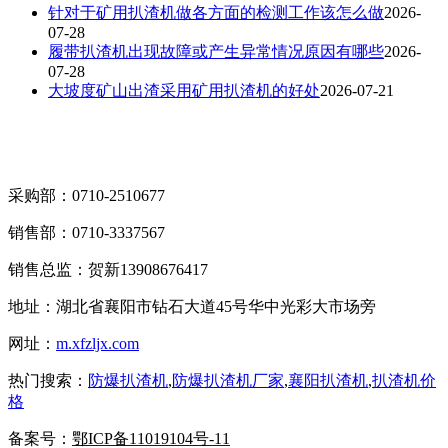
针对于矿用扒渣机做各方面的检测工作该怎么做
2026-
07-28
履带扒渣机出现故障或产生异常情况原因有哪些
2026-
07-28
大坡度矿山出渣采用矿用扒渣机的好处
2026-07-21
采购部：0710-2510677
销售部：0710-3337567
销售总监：贺新13908676417
地址：湖北省襄阳市钻石大道45号华中光彩大市场旁
网址：
m.xfzljx.com
热门搜索：
防爆扒渣机
,
防爆扒渣机厂家
,
襄阳扒渣机
,
扒渣机价
格
备案号：
鄂ICP备11019104号-11