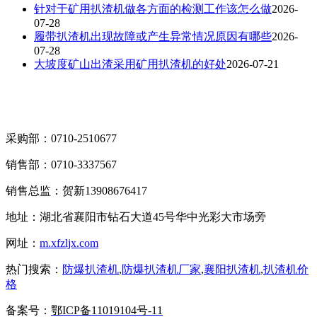
针对于矿用扒渣机做各方面的检测工作该怎么做
2026-
07-28
履带扒渣机出现故障或产生异常情况原因有哪些
2026-
07-28
大坡度矿山出渣采用矿用扒渣机的好处
2026-07-21
采购部：0710-2510677
销售部：0710-3337567
销售总监：贺新13908676417
地址：湖北省襄阳市钻石大道45号华中光彩大市场旁
网址：
m.xfzljx.com
热门搜索：
防爆扒渣机
,
防爆扒渣机厂家
,
襄阳扒渣机
,
扒渣机价
格
备案号：
鄂ICP备11019104号-11