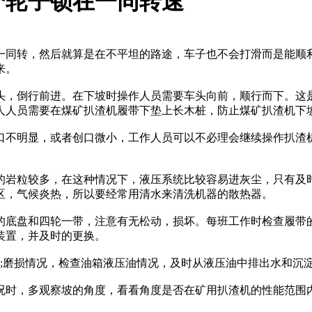
个轮子锁在一同转速
一同转，然后就算是在不平坦的路途，车子也不会打滑而是能顺
来。
头，倒行前进。在下坡时操作人员需要车头向前，顺行而下。这
人人员需要在煤矿扒渣机履带下垫上长木桩，防止煤矿扒渣机下
口不明显，或者创口微小，工作人员可以不必理会继续操作扒渣
的岩粒较多，在这种情况下，液压系统比较容易进灰尘，只有及
区，气候炎热，所以要经常用清水来清洗机器的散热器。
的底盘和四轮一带，注意有无松动，损坏。每班工作时检查履带
装置，并及时的更换。
轴;磨损情况，检查油箱液压油情况，及时从液压油中排出水和沉
况时，多观察坡的角度，看看角度是否在矿用扒渣机的性能范围