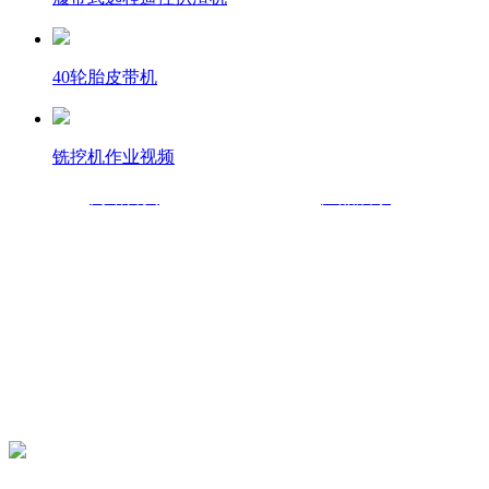
40轮胎皮带机
铣挖机作业视频
网站首页
产品展示
采购部：0710-2510677
销售部：0710-3337567
销售总监：贺新13908676417
地址：湖北省襄阳市钻石大道45号华中光彩大市场旁