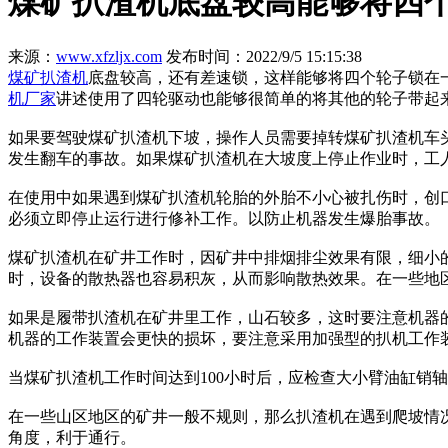
煤矿扒渣机底盘较高能够将四
来源：
www.xfzljx.com
发布时间：2022/9/5 15:15:38
煤矿扒渣机
底盘较高，还有差速锁，这样能够将四个轮子锁在
机厂家
讲述使用了四轮驱动也能够很简单的将其他的轮子带起
如果要驾驶煤矿扒渣机下坡，操作人员需要掉转煤矿扒渣机车
发生翻车的事故。如果煤矿扒渣机在大坡度上停止作业时，工
在使用中如果遇到煤矿扒渣机轮胎的外胎不小心被扎伤时，创
必须立即停止运行进行修补工作。以防止机器发生爆胎事故。
煤矿扒渣机在矿井工作时，因矿井中排烟排尘效果有限，细小
时，设备的散热器也容易积灰，从而影响散热效果。在一些地
如果是履带扒渣机在矿井里工作，山石较多，这时要注意机器
机器的工作装置会更快的损坏，要注意采用加强型的扒机工作
当煤矿扒渣机工作时间达到100小时后，应检查大小臂油缸销
在一些山区地区的矿井一般不规则，那么扒渣机在遇到爬坡情
角度，利于通行。