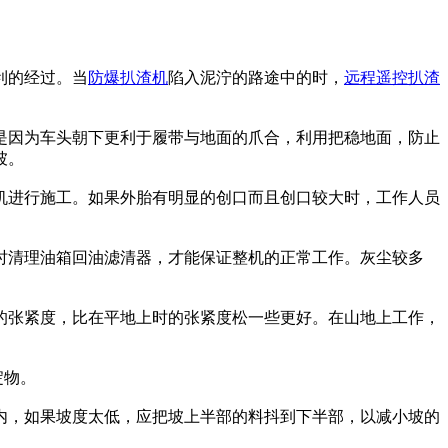
利的经过。当
防爆扒渣机
陷入泥泞的路途中的时，
远程遥控扒渣
是因为车头朝下更利于履带与地面的爪合，利用把稳地面，防止
坡。
机进行施工。如果外胎有明显的创口而且创口较大时，工作人员
时清理油箱回油滤清器，才能保证整机的正常工作。灰尘较多
的张紧度，比在平地上时的张紧度松一些更好。在山地上工作，
淀物。
内，如果坡度太低，应把坡上半部的料抖到下半部，以减小坡的