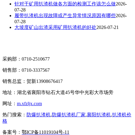
针对于矿用扒渣机做各方面的检测工作该怎么做
2026-
07-28
履带扒渣机出现故障或产生异常情况原因有哪些
2026-
07-28
大坡度矿山出渣采用矿用扒渣机的好处
2026-07-21
采购部：0710-2510677
销售部：0710-3337567
销售总监：贺新13908676417
地址：湖北省襄阳市钻石大道45号华中光彩大市场旁
网址：
m.xfzljx.com
热门搜索：
防爆扒渣机
,
防爆扒渣机厂家
,
襄阳扒渣机
,
扒渣机价
格
备案号：
鄂ICP备11019104号-11