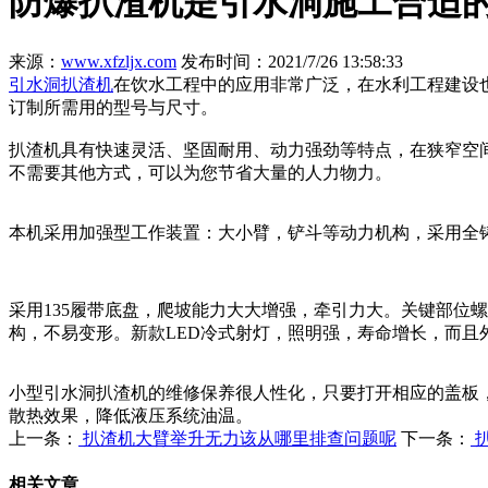
防爆扒渣机是引水洞施工合适
来源：
www.xfzljx.com
发布时间：2021/7/26 13:58:33
引水洞扒渣机
在饮水工程中的应用非常广泛，在水利工程建设
订制所需用的型号与尺寸。
扒渣机具有快速灵活、坚固耐用、动力强劲等特点，在狭窄空
不需要其他方式，可以为您节省大量的人力物力。
本机采用加强型工作装置：大小臂，铲斗等动力机构，采用全
采用135履带底盘，爬坡能力大大增强，牵引力大。关键部位
构，不易变形。新款LED冷式射灯，照明强，寿命增长，而且
小型引水洞扒渣机的维修保养很人性化，只要打开相应的盖板
散热效果，降低液压系统油温。
上一条：
扒渣机大臂举升无力该从哪里排查问题呢
下一条：
相关文章