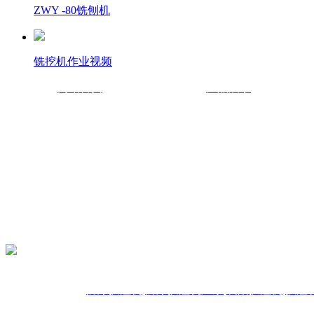
ZWY -80铣刨机
铣挖机作业视频
网站首页
产品展示
采购部：0710-2510677
销售部：0710-3337567
销售总监：贺新13908676417
地址：湖北省襄阳市钻石大道45号华中光彩大市场旁
热门搜索:
防爆扒渣机
,
防爆扒渣机厂家
,
襄阳扒渣机
,
扒渣