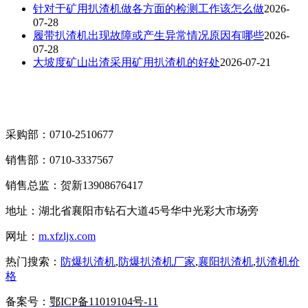
针对于矿用扒渣机做各方面的检测工作该怎么做
2026-
07-28
履带扒渣机出现故障或产生异常情况原因有哪些
2026-
07-28
大坡度矿山出渣采用矿用扒渣机的好处
2026-07-21
采购部：0710-2510677
销售部：0710-3337567
销售总监：贺新13908676417
地址：湖北省襄阳市钻石大道45号华中光彩大市场旁
网址：
m.xfzljx.com
热门搜索：
防爆扒渣机
,
防爆扒渣机厂家
,
襄阳扒渣机
,
扒渣机价
格
备案号：
鄂ICP备11019104号-11