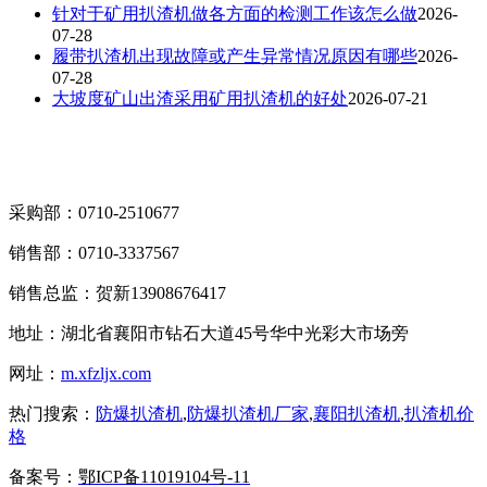
针对于矿用扒渣机做各方面的检测工作该怎么做
2026-
07-28
履带扒渣机出现故障或产生异常情况原因有哪些
2026-
07-28
大坡度矿山出渣采用矿用扒渣机的好处
2026-07-21
采购部：0710-2510677
销售部：0710-3337567
销售总监：贺新13908676417
地址：湖北省襄阳市钻石大道45号华中光彩大市场旁
网址：
m.xfzljx.com
热门搜索：
防爆扒渣机
,
防爆扒渣机厂家
,
襄阳扒渣机
,
扒渣机价
格
备案号：
鄂ICP备11019104号-11